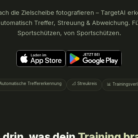
ach die Zielscheibe fotografieren – TargetAI er
utomatisch Treffer, Streuung & Abweichung. F
Sportschützen, von Sportschützen.
 Automatische Treffererkennung
📐 Streukreis
📊 Trainingsver
 drin, was dein
Training br